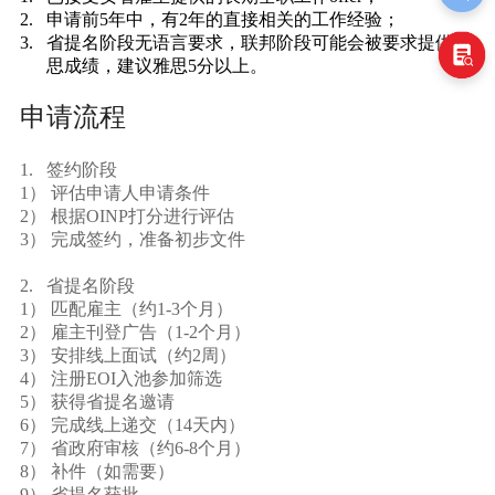
2. 申请前
5
年中，有
2
年的直接相关的工作经验；
3. 省提名阶段无语言要求，联邦阶段可能会被要求提供雅
思成绩，建议雅思
5
分以上。
申请流程
1. 签约阶段
1） 评估申请人申请条件
2） 根据OINP打分进行评估
3） 完成签约，准备初步文件
2. 省提名阶段
1） 匹配雇主（约
1-3
个月）
2） 雇主刊登广告（
1-2
个月）
3） 安排线上面试（约
2
周）
4） 注册
EOI
入池参加筛选
5） 获得省提名邀请
6） 完成线上递交（
14
天内）
7） 省政府审核（约
6-8
个月）
8） 补件（如需要）
9） 省提名获批