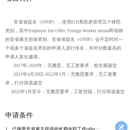
安省省提名（
ONIP
），使用
EOI
系统来管理五个移民
类别，其中
Employer Job Offer: Foreign Worker stream
即俗称
的安省雇主担保类别。安省省提名（
ONIP
）会不定时对一
个或多个省提名类别的申请人进行排名，并对分数最高的
申请人发出邀请。
2017年
-2020
年：无雅思，无工签要求，抢名额递交
2021年
4
月
28
日
-2022
年
1
月：无雅思要求，无工签要
求，打分筛选递交
2022年
1
月至今：无雅思要求，工签登陆，打分筛选递交
申请条件
1. 已接受安省雇主提供的长期全职工作
offer
；