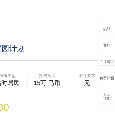
热线
客服
家园计划
关注微信
关
身份类型
投资额度
居住要求
免费评测
临时居民
15万 马币
无
返回
顶部
00